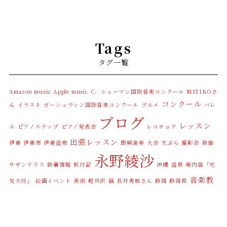
Tags
タグ一覧
Amazon music
Apple music
C．シューマン国際音楽コンクール
MITIKOさ
コンクール
ん
イラスト
ガーシュウィン国際音楽コンクール
グルメ
バレ
ブログ
レッスン
エ
ピアノステップ
ピアノ発表会
レコチョク
出張レッスン
伊東
伊東市
伊東温泉
即興演奏
大会
天ぷら
撮影会
新宿
永野綾沙
サザンテラス
新着情報
旅行記
沖縄
温泉
焼肉店「元
音楽教
気大将」
絵画イベント
美術
軽井沢
鍋
長井秀和さん
静岡
静岡県
室カデンツァスペース