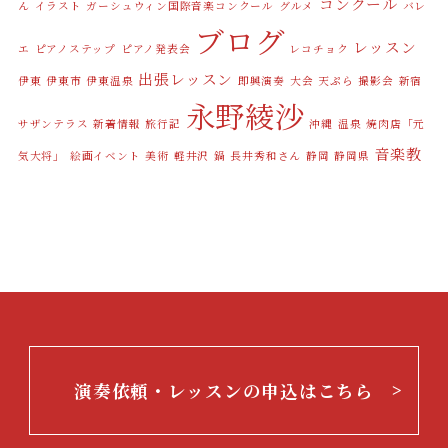
コンクール
ん
イラスト
ガーシュウィン国際音楽コンクール
グルメ
バレ
ブログ
レッスン
エ
ピアノステップ
ピアノ発表会
レコチョク
出張レッスン
伊東
伊東市
伊東温泉
即興演奏
大会
天ぷら
撮影会
新宿
永野綾沙
サザンテラス
新着情報
旅行記
沖縄
温泉
焼肉店「元
音楽教
気大将」
絵画イベント
美術
軽井沢
鍋
長井秀和さん
静岡
静岡県
室カデンツァスペース
演奏依頼・レッスンの申込はこちら