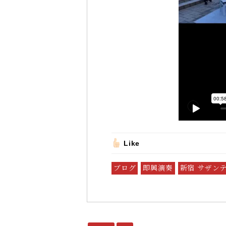
Like
ブログ
即興演奏
新宿 サザン