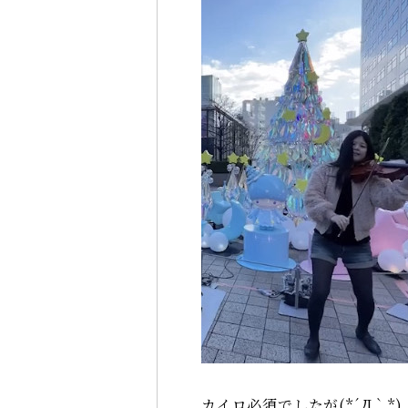
カイロ必須でしたが(*´Д｀*)