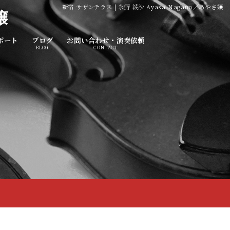
新宿 サザンテラス | 永野 綾沙 Ayasa Nagano／あやさ嬢
嬢
ポート
ブログ
お問い合わせ・演奏依頼
T
BLOG
CONTACT