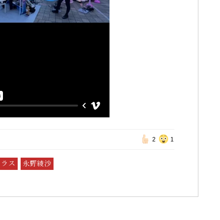
2
1
テラス
永野綾沙