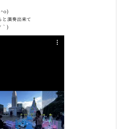
^o)
ちと演奏出来て
∀｀)