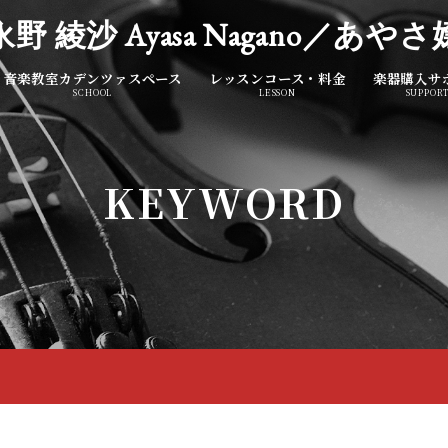
永野 綾沙 Ayasa Nagano／あやさ
音楽教室カデンツァスペース
レッスンコース・料金
楽器購入サ
SCHOOL
LESSON
SUPPOR
KEYWORD