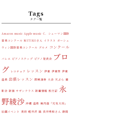
Tags
タグ一覧
Amazon music
Apple music
C．シューマン国際
音楽コンクール
MITIKOさん
イラスト
ガーシュ
コンクール
ウィン国際音楽コンクール
グルメ
ブロ
バレエ
ピアノステップ
ピアノ発表会
グ
レッスン
レコチョク
伊東
伊東市
伊東
出張レッスン
温泉
即興演奏
大会
天ぷら
撮
永
影会
新宿 サザンテラス
新着情報
旅行記
野綾沙
沖縄
温泉
焼肉店「元気大将」
絵画イベント
美術
軽井沢
鍋
長井秀和さん
静岡