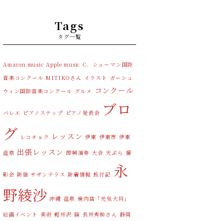
Tags
タグ一覧
Amazon music
Apple music
C．シューマン国際
音楽コンクール
MITIKOさん
イラスト
ガーシュ
コンクール
ウィン国際音楽コンクール
グルメ
ブロ
バレエ
ピアノステップ
ピアノ発表会
グ
レッスン
レコチョク
伊東
伊東市
伊東
出張レッスン
温泉
即興演奏
大会
天ぷら
撮
永
影会
新宿 サザンテラス
新着情報
旅行記
野綾沙
沖縄
温泉
焼肉店「元気大将」
絵画イベント
美術
軽井沢
鍋
長井秀和さん
静岡