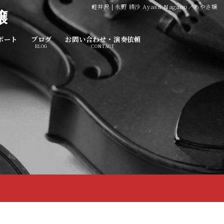
軽井沢 | 永野 綾沙 Ayasa Nagano／あやさ嬢
嬢
ポート
ブログ
お問い合わせ・演奏依頼
T
BLOG
CONTACT