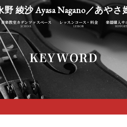
永野 綾沙 Ayasa Nagano／あやさ
音楽教室カデンツァスペース
レッスンコース・料金
楽器購入サ
SCHOOL
LESSON
SUPPOR
KEYWORD